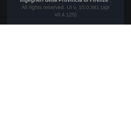
Ingegneri della Provincia di Firenze
,
All rights reserved. UI v. 15.0.381
(api
v0.4.125)